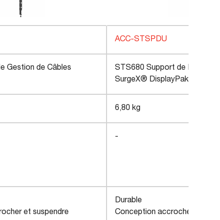
ACC-STSPDU
e Gestion de Câbles
STS680 Support de Montage
SurgeX® DisplayPak+
6,80 kg
-
Durable
rocher et suspendre
Conception accrocher et sus