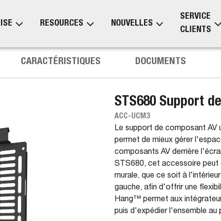
SERVICE
ISE
RESOURCES
NOUVELLES
CLIENTS
S
CARACTÉRISTIQUES
DOCUMENTS
STS680 Support de
ACC-UCM3
Le support de composant AV uni
permet de mieux gérer l'espac
composants AV derrière l'écra
STS680, cet accessoire peut ê
murale, que ce soit à l'intérieu
gauche, afin d'offrir une flexi
Hang™ permet aux intégrateurs
puis d'expédier l'ensemble au p