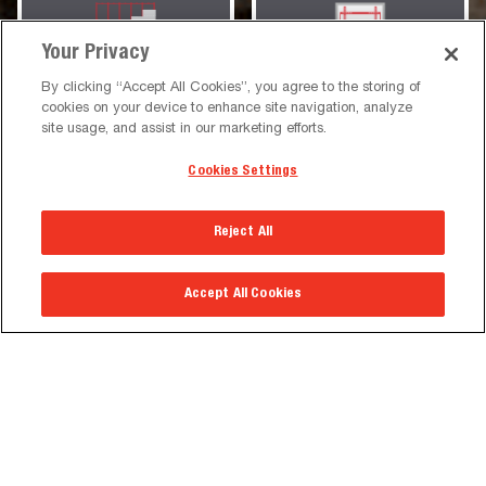
Your Privacy
SOLUTION DE MONTAGE
SOLUTIONS DE
By clicking “Accept All Cookies”, you agree to the storing of
POUR DVLED
MONTAGE
cookies on your device to enhance site navigation, analyze
site usage, and assist in our marketing efforts.
Cookies Settings
Reject All
CHARIOTS ET
REFINIO MEDIA WALL
SUPPORTS
Accept All Cookies
Produits vedettes
Nous ajoutons sans cesse de nouveaux produits pour
suivre l'évolution constante de la technologie