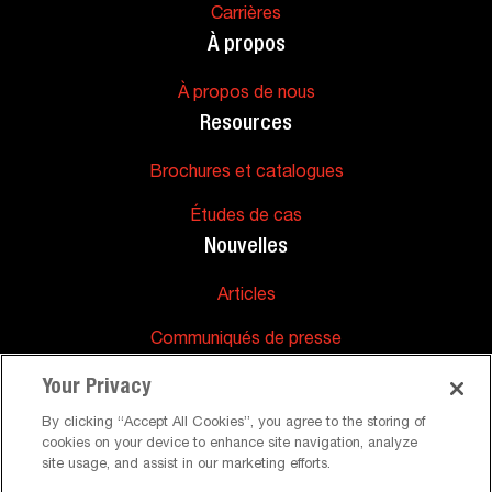
Carrières
À propos
À propos de nous
Resources
Brochures et catalogues
Études de cas
Nouvelles
Articles
Communiqués de presse
Soutien
Your Privacy
FAQs
By clicking “Accept All Cookies”, you agree to the storing of
cookies on your device to enhance site navigation, analyze
site usage, and assist in our marketing efforts.